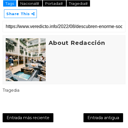
Tags
Nacional#
Portada#
Tragedia#
Share This
About Redacción
Tragedia
Entrada más reciente
Entrada antigua