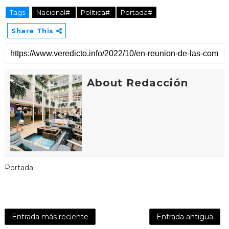
Tags
Nacional#
Política#
Portada#
Share This
About Redacción
Portada
Entrada más reciente
Entrada antigua