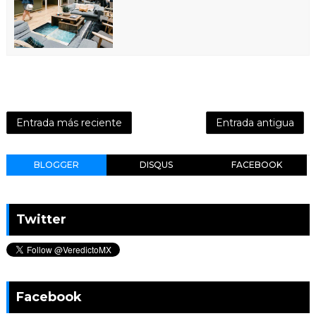
Entrada más reciente
Entrada antigua
BLOGGER
DISQUS
FACEBOOK
Twitter
Facebook