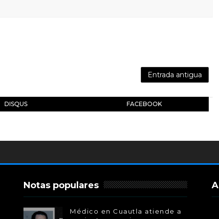
Entrada antigua
DISQUS
FACEBOOK
Notas populares
A
Médico en Cuautla atiende a