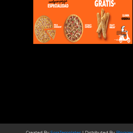
Created By
SoraTemplates
| Distributed By
Blogger