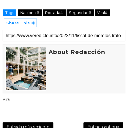
Tags
Nacional#
Portada#
Seguridad#
Viral#
Share This
About Redacción
Viral
Entrada más reciente
Entrada antigua