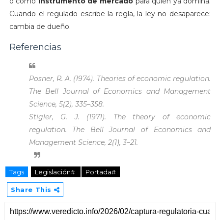
o como
instrumento de mercado
para quien ya domina.
Cuando el regulado escribe la regla, la ley no desaparece:
cambia de dueño.
Referencias
Posner, R. A. (1974). Theories of economic regulation.
The Bell Journal of Economics and Management
Science, 5
(2), 335–358.
Stigler, G. J. (1971). The theory of economic
regulation.
The Bell Journal of Economics and
Management Science, 2
(1), 3–21.
Tags
Legislación#
Portada#
Share This