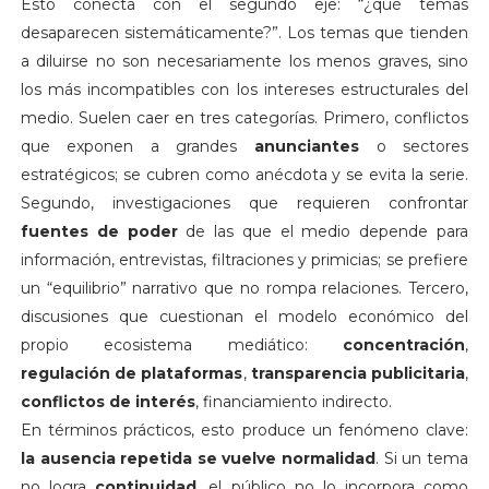
Esto conecta con el segundo eje: “¿qué temas
desaparecen sistemáticamente?”. Los temas que tienden
a diluirse no son necesariamente los menos graves, sino
los más incompatibles con los intereses estructurales del
medio. Suelen caer en tres categorías. Primero, conflictos
que exponen a grandes
anunciantes
o sectores
estratégicos; se cubren como anécdota y se evita la serie.
Segundo, investigaciones que requieren confrontar
fuentes de poder
de las que el medio depende para
información, entrevistas, filtraciones y primicias; se prefiere
un “equilibrio” narrativo que no rompa relaciones. Tercero,
discusiones que cuestionan el modelo económico del
propio ecosistema mediático:
concentración
,
regulación de plataformas
,
transparencia publicitaria
,
conflictos de interés
, financiamiento indirecto.
En términos prácticos, esto produce un fenómeno clave:
la ausencia repetida se vuelve normalidad
. Si un tema
no logra
continuidad
, el público no lo incorpora como