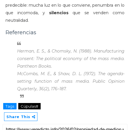
predecible: mucha luz en lo que conviene, penumbra en lo
que incomoda, y
silencios
que se venden como
neutralidad.
Referencias
Herman, E. S., & Chomsky, N. (1988).
Manufacturing
consent: The political economy of the mass media
.
Pantheon Books.
McCombs, M. E., & Shaw, D. L. (1972). The agenda-
setting function of mass media.
Public Opinion
Quarterly, 36
(2), 176–187.
Tags
Cúpulas#
Share This