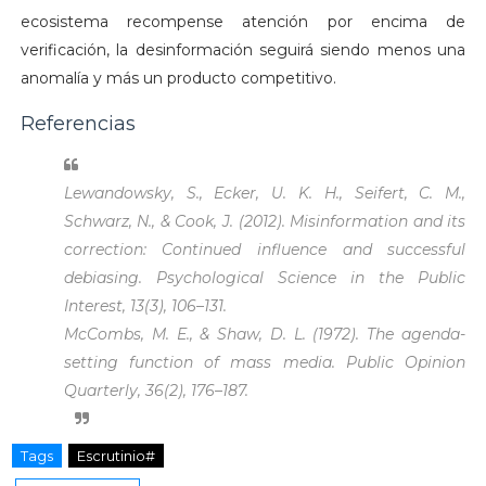
ecosistema recompense atención por encima de
verificación, la desinformación seguirá siendo menos una
anomalía y más un producto competitivo.
Referencias
Lewandowsky, S., Ecker, U. K. H., Seifert, C. M.,
Schwarz, N., & Cook, J. (2012). Misinformation and its
correction: Continued influence and successful
debiasing.
Psychological Science in the Public
Interest, 13
(3), 106–131.
McCombs, M. E., & Shaw, D. L. (1972). The agenda-
setting function of mass media.
Public Opinion
Quarterly, 36
(2), 176–187.
Tags
Escrutinio#