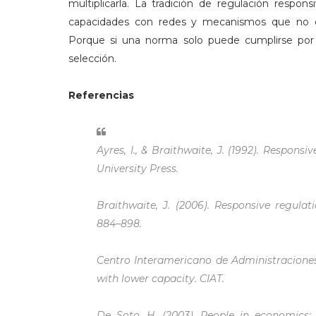
multiplicarla. La tradición de regulación respons
capacidades con redes y mecanismos que no d
Porque si una norma solo puede cumplirse por u
selección.
Referencias
Ayres, I., & Braithwaite, J. (1992). Respon
University Press.
Braithwaite, J. (2006). Responsive regula
884–898.
Centro Interamericano de Administraciones 
with lower capacity. CIAT.
De Soto, H. (2003). People in economics: