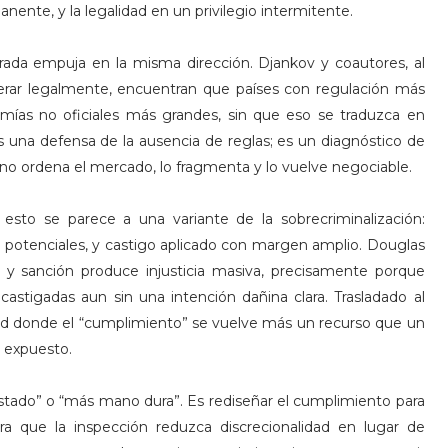
nente, y la legalidad en un privilegio intermitente.
ada empuja en la misma dirección. Djankov y coautores, al
erar legalmente, encuentran que países con regulación más
ías no oficiales más grandes, sin que eso se traduzca en
s una defensa de la ausencia de reglas; es un diagnóstico de
y no ordena el mercado, lo fragmenta y lo vuelve negociable.
s, esto se parece a una variante de la sobrecriminalización:
 potenciales, y castigo aplicado con margen amplio. Douglas
y sanción produce injusticia masiva, precisamente porque
astigadas aun sin una intención dañina clara. Trasladado al
edad donde el “cumplimiento” se vuelve más un recurso que un
a expuesto.
Estado” o “más mano dura”. Es rediseñar el cumplimiento para
para que la inspección reduzca discrecionalidad en lugar de