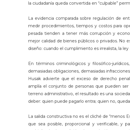
la ciudadanía queda convertida en “culpable” perma
La evidencia comparada sobre regulación de entr
medir procedimientos, tiempos y costos para op
pesada tienden a tener más corrupción y econom
mejor calidad de bienes públicos o privados. No e
diseño: cuando el cumplimiento es irrealista, la le
En términos criminológicos y filosófico-jurídico
demasiadas obligaciones, demasiadas infracciones
Husak advierte que el exceso de derecho penal 
amplía el conjunto de personas que pueden ser c
terreno administrativo, el resultado es una soci
deber: quien puede pagarlo entra; quien no, qued
La salida constructiva no es el cliché de “menos 
que sea posible, proporcional y verificable, y 