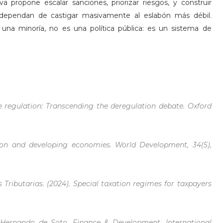
iva propone escalar sanciones, priorizar riesgos, y construir
ependan de castigar masivamente al eslabón más débil.
na minoría, no es una política pública: es un sistema de
sive regulation: Transcending the deregulation debate. Oxford
tion and developing economies. World Development, 34(5),
Tributarias. (2024). Special taxation regimes for taxpayers
 Hernando de Soto. Finance & Development. International