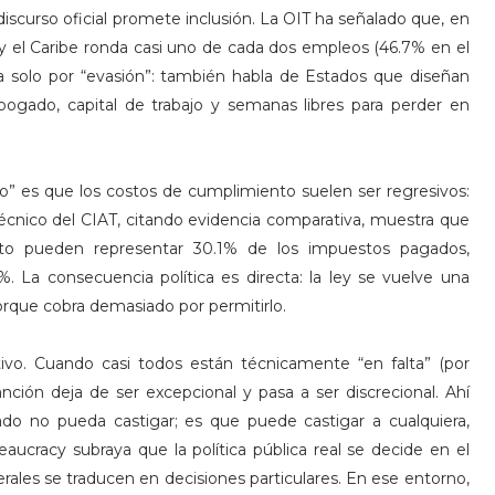
discurso oficial promete inclusión. La OIT ha señalado que, en
 y el Caribe ronda casi uno de cada dos empleos (46.7% en el
a solo por “evasión”: también habla de Estados que diseñan
bogado, capital de trabajo y semanas libres para perder en
o” es que los costos de cumplimiento suelen ser regresivos:
nico del CIAT, citando evidencia comparativa, muestra que
to pueden representar 30.1% de los impuestos pagados,
 La consecuencia política es directa: la ley se vuelve una
porque cobra demasiado por permitirlo.
vo. Cuando casi todos están técnicamente “en falta” (por
sanción deja de ser excepcional y pasa a ser discrecional. Ahí
ado no pueda castigar; es que puede castigar a cualquiera,
reaucracy subraya que la política pública real se decide en el
erales se traducen en decisiones particulares. En ese entorno,