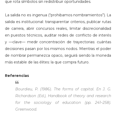
que rota símbolos sin redistribuir oportunidades.
La salida no es ingenua (“prohibamos nombramientos”). La
salida es institucional: transparentar criterios, publicar rutas
de carrera, abrir concursos reales, limitar discrecionalidad
en puestos técnicos, auditar redes de conflicto de interés
y —clave— medir concentración de trayectorias: cuántas
decisiones pasan por los mismos nodos. Mientras el poder
de nombrar permanezca opaco, seguirá siendo la moneda
más estable de las élites: la que compra futuro.
Referencias
Bourdieu, P. (1986). The forms of capital. En J. G.
Richardson (Ed.), Handbook of theory and research
for the sociology of education (pp. 241–258).
Greenwood.